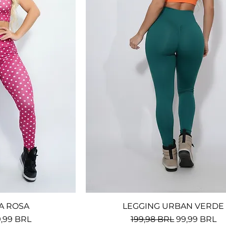
A ROSA
ida
LEGGING URBAN VERDE
Vista rápida
ecio de oferta
Precio
Precio de of
,99 BRL
199,98 BRL
99,99 BRL