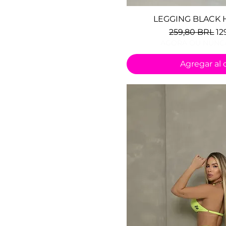
LEGGING BLACK 
Vista ráp
Precio
Pr
259,80 BRL
12
AGORA OU NUNCA
Agregar al c