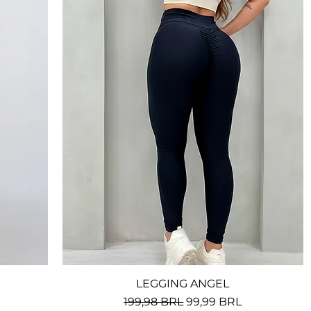
LEGGING ANGEL
Vista rápida
erta
Precio
Precio de oferta
199,98 BRL
99,99 BRL