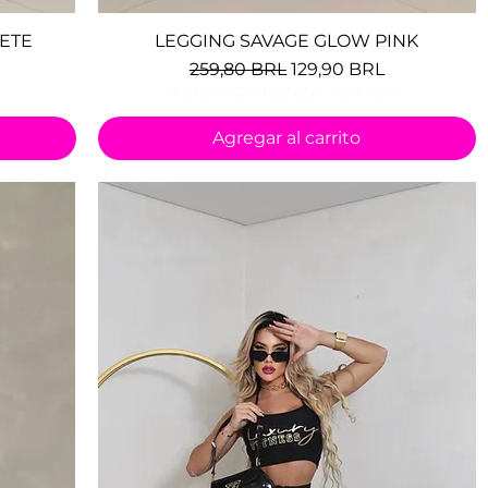
LETE
LEGGING SAVAGE GLOW PINK
Vista rápida
erta
Precio
Precio de oferta
259,80 BRL
129,90 BRL
F
AGORA OU NUNCA - 50% OFF
Agregar al carrito