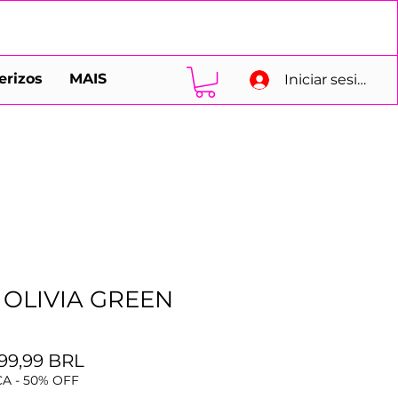
erizos
MAIS
Iniciar sesión
 OLIVIA GREEN
Precio
Precio
99,99 BRL
de
A - 50% OFF