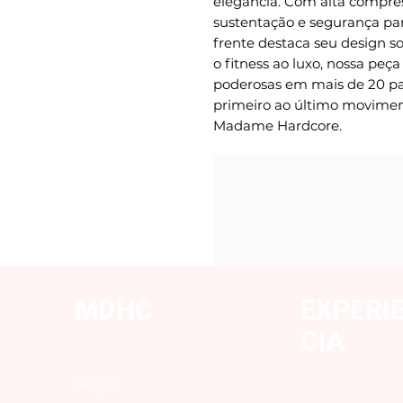
elegância. Com alta compres
sustentação e segurança par
frente destaca seu design so
o fitness ao luxo, nossa peça
poderosas em mais de 20 paí
primeiro ao último movimen
Madame Hardcore.
MDHC
EXPERI
CIA
Hogar