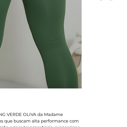
- Proteção Solar
efetivação da 
- Tamanho P - 
expedição envi
- Tamanho M - 
pedidos naciona
- Tamanho G - 
internacionais.
- Composição:8
Métodos de env
- Compressão: 
todo o mundo, p
- Indicações de
a forma de env
intensidade.
Métodos de env
CUIDADOS NA
para todo o mu
- Usar sabão ne
DHL, FEDEX e U
- Não deixar de
preparação é 3 
- Não torcer o
- Não passar;
- Não misturar 
lavar;- Centrif
principalment
(amarelo neon 
ING VERDE OLIVA da Madame 
Seguindo os cu
res que buscam alta performance com 
produtos tem u