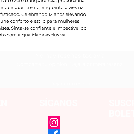
são e zero transparência, proporciona 
a qualquer treino, enquanto o viés na 
fisticado. Celebrando 12 anos elevando 
 une conforto e estilo para mulheres 
ses. Sinta-se confiante e impecável do 
to com a qualidade exclusiva 
No hay reseñas todavía
Comparte tu opinión. Deja la primera reseña.
Dejar una reseña
EN
SÍGANOS
SUSC
BOLE