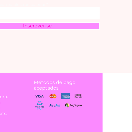
 correo electrónico aquí
Inscrever-se
Métodos de pago
aceptados
uro.
á
e
its.