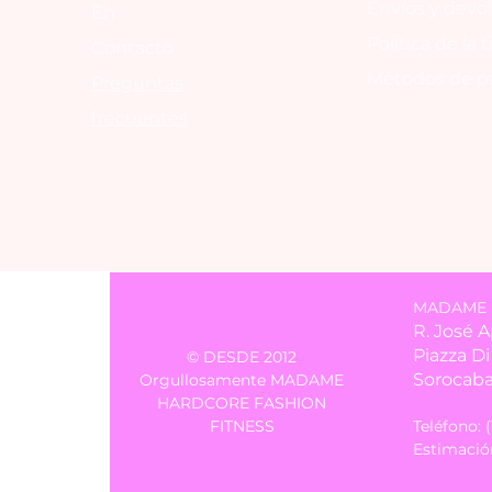
Envíos y devo
En
Política de la 
Contacto
Métodos de p
Preguntas
frecuentes
MADAME LU
R. José 
Piazza D
© DESDE 2012
Sorocaba
Orgullosamente MADAME
HARDCORE FASHION
FITNESS
Teléfono: 
Estimación