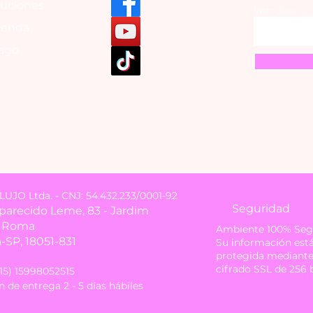
luciones
Introduce tu
tienda
ago
JO Ltda. - CNJ: 54.432.233/0001-92
Seguridad
Aparecido Leme, 83 - Jardim
i Roma
Ambiente 100% Seg
-SP, 18051-831
Su información est
protegida mediant
cifrado SSL de 256 b
(15) 15998052515
 de entrega 2 - 5 días hábiles