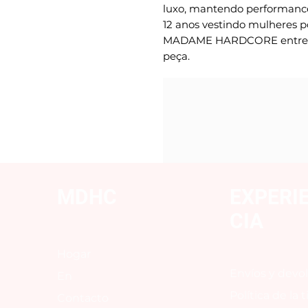
luxo, mantendo performance
12 anos vestindo mulheres p
MADAME HARDCORE entrega 
peça.
MDHC
EXPERI
CIA
Hogar
Envíos y devo
En
Política de la 
Contacto