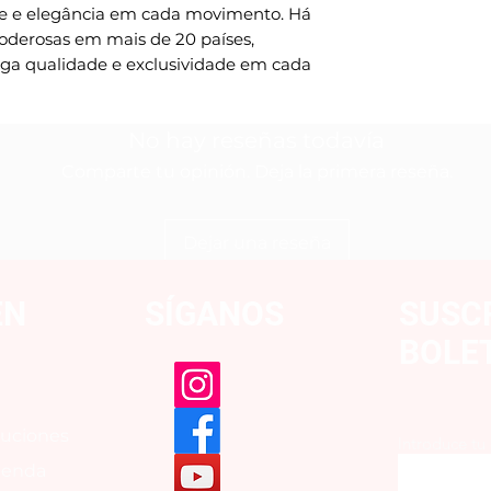
 e elegância em cada movimento. Há 
oderosas em mais de 20 países, 
qualidade e exclusividade em cada 
No hay reseñas todavía
Comparte tu opinión. Deja la primera reseña.
Dejar una reseña
EN
SÍGANOS
SUSC
BOLE
luciones
Introduce tu
tienda