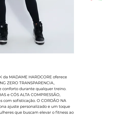
- Proteção Solar
efetivação da 
- Tamanho P - 
expedição envi
- Tamanho M - 
pedidos naciona
- Tamanho G - 
internacionais.
- Composição:8
Métodos de env
- Compressão: 
todo o mundo, p
- Indicações de
a forma de env
intensidade.
Métodos de env
CUIDADOS NA
para todo o mu
- Usar sabão ne
DHL, FEDEX e U
- Não deixar de
preparação é 3 
- Não torcer o
- Não passar;
K da MADAME HARDCORE oferece 
- Não misturar 
GING ZERO TRANSPARENCIA, 
 conforto durante qualquer treino. 
lavar;- Centrif
S e CÓS ALTA COMPRESSÃO, 
principalment
vas com sofisticação. O CORDÃO NA 
(amarelo neon 
a ajuste personalizado e um toque 
Seguindo os cu
mulheres que buscam elevar o fitness ao 
produtos tem u