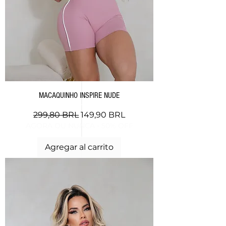
MACAQUINHO INSPIRE NUDE
Precio
Precio de oferta
299,80 BRL
149,90 BRL
AGORA OU NUNCA - 50% OFF
Agregar al carrito