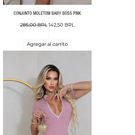
CONJUNTO MOLETOM BABY BOSS PINK
Precio
Precio de oferta
285,00 BRL
142,50 BRL
AGORA OU NUNCA - 50% OFF
Agregar al carrito