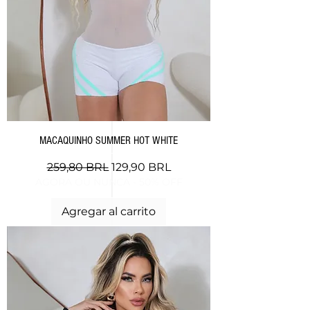
MACAQUINHO SUMMER HOT WHITE
Precio
Precio de oferta
259,80 BRL
129,90 BRL
AGORA OU NUNCA - 50% OFF
Agregar al carrito