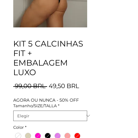
KIT 5 CALCINHAS
FIT +
EMBALAGEM
LUXO
Precio
Precio
 99,00 BRL 
49,50 BRL
de
AGORA OU NUNCA - 50% OFF
oferta
Tamanho/SIZE/TALLA
*
Color
*