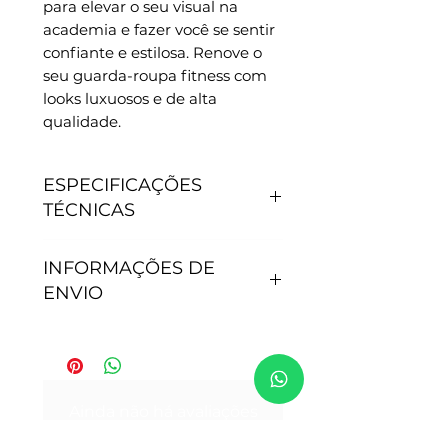
para elevar o seu visual na
academia e fazer você se sentir
confiante e estilosa. Renove o
seu guarda-roupa fitness com
looks luxuosos e de alta
qualidade.
ESPECIFICAÇÕES
TÉCNICAS
CARACTERÍSTICAS
INFORMAÇÕES DE
- Antipilling, não junta
ENVIO
bolinhas.
- Não precisa passar.
- Secagem rápida.
Tempo de processamento do
- Proteção Solar: 50+.
pedido: Após efetivação da
- Tamanho P - veste 36
compra, nossa equipe de
Ainda não há avaliações
- Tamanho M - veste do 38 ao
expedição envia seu pedido
Compartilhe sua opinião. Seja o
40.