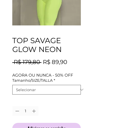
TOP SAVAGE
GLOW NEON
Preço
Preço
 R$ 179,80 
R$ 89,90
normal
promocional
AGORA OU NUNCA - 50% OFF
Tamanho/SIZE/TALLA
*
Quantidade
*