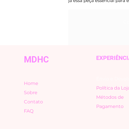
já essa peça essencial para e
Co
MDHC
EXPERIÊNCI
Envio e Devol
Home
Política da Loj
Sobre
Métodos de
Contato
Pagamento
FAQ