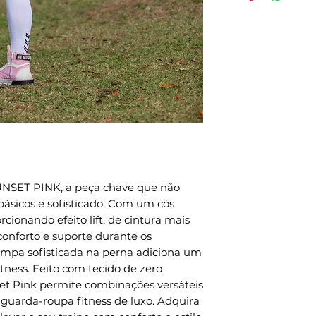
- Proteção Solar
efetivação da 
- Tamanho P - 
expedição envi
- Tamanho M - 
pedidos naciona
- Tamanho G - 
internacionais.
- Composição:8
Métodos de env
- Compressão: 
todo o mundo, p
- Indicações de
a forma de env
intensidade.
Métodos de env
CUIDADOS NA
para todo o mu
- Usar sabão ne
DHL, FEDEX e U
- Não deixar de
preparação é 3 
NSET PINK, a peça chave que não
- Não torcer o
 básicos e sofisticado. Com um cós
- Não passar;
cionando efeito lift, de cintura mais
- Não misturar 
conforto e suporte durante os
lavar;- Centrif
tampa sofisticada na perna adiciona um
principalment
itness. Feito com tecido de zero
(amarelo neon 
set Pink permite combinações versáteis
Seguindo os cu
 guarda-roupa fitness de luxo. Adquira
produtos tem u