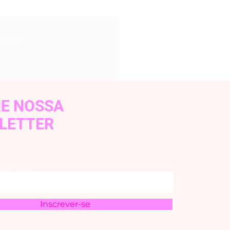
iação.
NE NOSSA
LETTER
email aqui
Inscrever-se