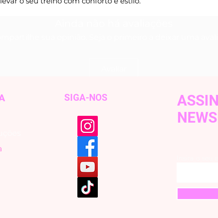
levar o seu treino com conforto e estilo.
Ainda não há avaliações
mpartilhe sua opinião. Seja o primeiro a deixar uma aval
Avaliar
A
SIGA-NOS
ASSI
NEWS
uções
a
Insira o seu 