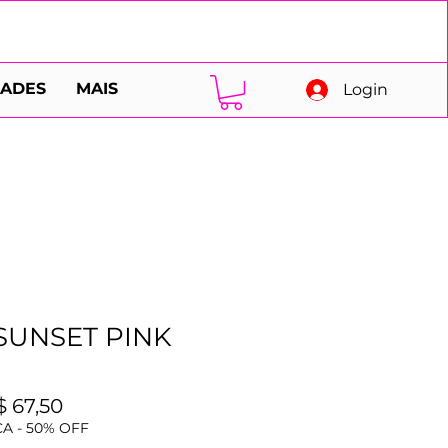
DADES
MAIS
Login
SUNSET PINK
eço
Preço
$ 67,50
rmal
promocional
A - 50% OFF