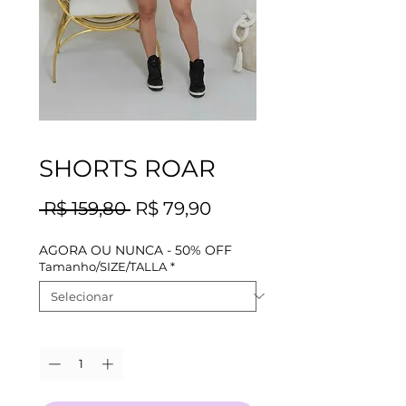
SHORTS ROAR
Preço
Preço
 R$ 159,80 
R$ 79,90
normal
promocional
AGORA OU NUNCA - 50% OFF
Tamanho/SIZE/TALLA
*
Quantidade
*