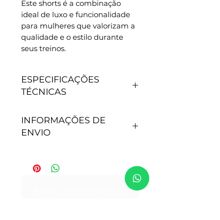
Este shorts é a combinação 
ideal de luxo e funcionalidade 
para mulheres que valorizam a 
qualidade e o estilo durante 
seus treinos.
ESPECIFICAÇÕES
TÉCNICAS
CARACTERÍSTICAS
INFORMAÇÕES DE
- Antipilling, não junta
ENVIO
bolinhas.
- Não precisa passar.
- Secagem rápida.
Tempo de processamento do
- Proteção Solar: 50+.
pedido: Após efetivação da
- Tamanho P - veste 36
compra, nossa equipe de
Ainda não há avaliações
- Tamanho M - veste do 38 ao
expedição envia seu pedido
Compartilhe sua opinião. Seja o
40.
em 24hrs para pedidos
primeiro a deixar uma avaliação.
- Tamanho G - veste 42 ao 46