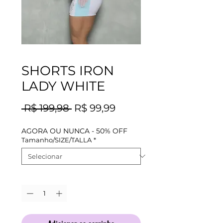
SHORTS IRON
LADY WHITE
Preço
Preço
 R$ 199,98 
R$ 99,99
normal
promocional
AGORA OU NUNCA - 50% OFF
Tamanho/SIZE/TALLA
*
Quantidade
*