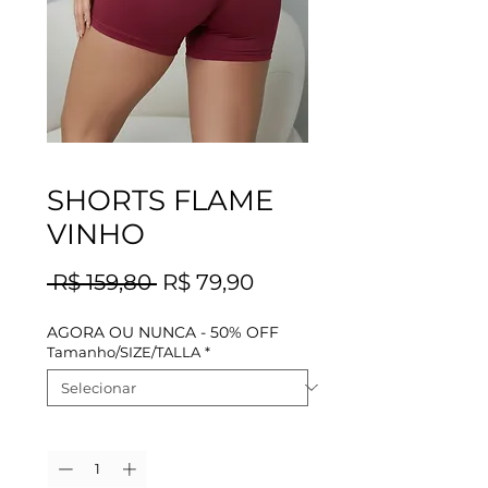
SHORTS FLAME
VINHO
Preço
Preço
 R$ 159,80 
R$ 79,90
normal
promocional
AGORA OU NUNCA - 50% OFF
Tamanho/SIZE/TALLA
*
Quantidade
*