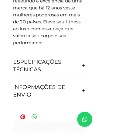
refletindo a excelência de uma 
marca que há 12 anos veste 
mulheres poderosas em mais 
de 20 países. Eleve seu fitness 
ao luxo com essa peça que 
valoriza seu corpo e sua 
performance.
ESPECIFICAÇÕES
TÉCNICAS
CARACTERÍSTICAS
INFORMAÇÕES DE
- Antipilling, não junta
ENVIO
bolinhas.
- Não precisa passar.
- Secagem rápida.
Tempo de processamento do
- Proteção Solar: 50+.
pedido: Após efetivação da
- Tamanho P - veste 36
compra, nossa equipe de
Ainda não há avaliações
- Tamanho M - veste do 38 ao