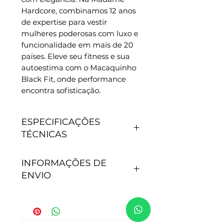
Hardcore, combinamos 12 anos 
de expertise para vestir 
mulheres poderosas com luxo e 
funcionalidade em mais de 20 
países. Eleve seu fitness e sua 
autoestima com o Macaquinho 
Black Fit, onde performance 
encontra sofisticação.
ESPECIFICAÇÕES
TÉCNICAS
CARACTERÍSTICAS
INFORMAÇÕES DE
- Antipilling, não junta
ENVIO
bolinhas.
- Não precisa passar.
- Secagem rápida.
Tempo de processamento do
- Proteção Solar: 50+.
pedido: Após efetivação da