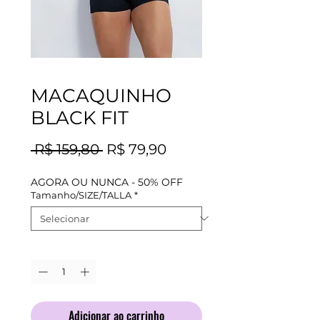
MACAQUINHO
BLACK FIT
Preço
Preço
 R$ 159,80 
R$ 79,90
normal
promocional
AGORA OU NUNCA - 50% OFF
Tamanho/SIZE/TALLA
*
Quantidade
*
Adicionar ao carrinho