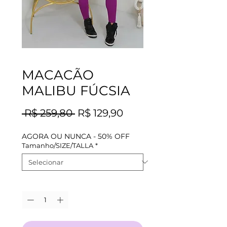
MACACÃO
MALIBU FÚCSIA
Preço
Preço
 R$ 259,80 
R$ 129,90
normal
promocional
AGORA OU NUNCA - 50% OFF
Tamanho/SIZE/TALLA
*
Quantidade
*