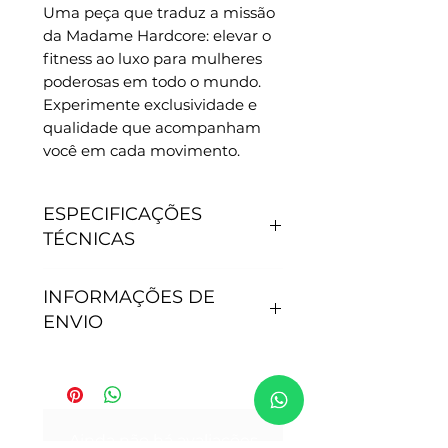
Uma peça que traduz a missão 
da Madame Hardcore: elevar o 
fitness ao luxo para mulheres 
poderosas em todo o mundo. 
Experimente exclusividade e 
qualidade que acompanham 
você em cada movimento.
ESPECIFICAÇÕES
TÉCNICAS
CARACTERÍSTICAS
INFORMAÇÕES DE
- Antipilling, não junta
ENVIO
bolinhas.
- Não precisa passar.
- Secagem rápida.
Tempo de processamento do
- Proteção Solar: 50+.
pedido: Após efetivação da
- Tamanho P - veste 36
compra, nossa equipe de
Ainda não há avaliações
- Tamanho M - veste do 38 ao