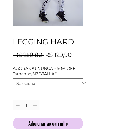
LEGGING HARD
Preço
Preço
 R$ 259,80 
R$ 129,90
normal
promocional
AGORA OU NUNCA - 50% OFF
Tamanho/SIZE/TALLA
*
Quantidade
*
Adicionar ao carrinho