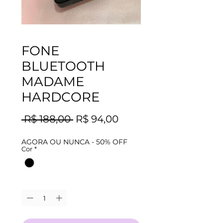
FONE
BLUETOOTH
MADAME
HARDCORE
Preço
Preço
 R$ 188,00 
R$ 94,00
normal
promocional
AGORA OU NUNCA - 50% OFF
Cor
*
Quantidade
*