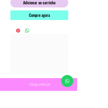
Adicionar ao carrinho
Compre agora
Ainda não há avaliações
Compartilhe sua opinião. Seja o
primeiro a deixar uma avaliação.
Avaliar
Segurança
Ambiente 100% Seguro.
Sua Informação é