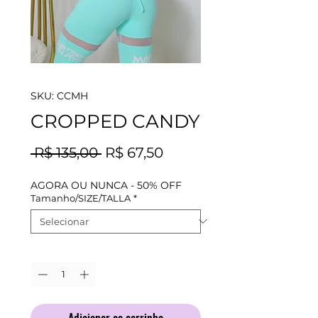
SKU: CCMH
CROPPED CANDY
Preço
Preço
 R$ 135,00 
R$ 67,50
normal
promocional
AGORA OU NUNCA - 50% OFF
Tamanho/SIZE/TALLA
*
Quantidade
*