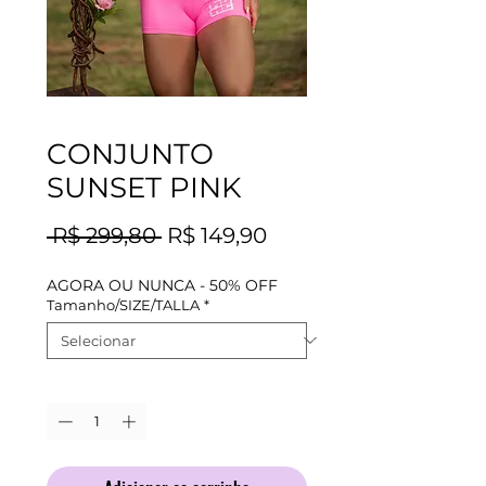
CONJUNTO
SUNSET PINK
Preço
Preço
 R$ 299,80 
R$ 149,90
normal
promocional
AGORA OU NUNCA - 50% OFF
Tamanho/SIZE/TALLA
*
Quantidade
*