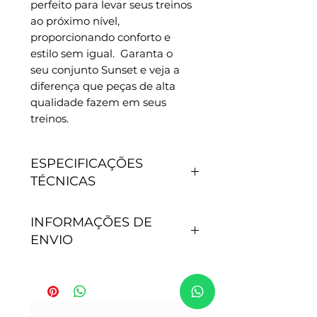
perfeito para levar seus treinos
ao próximo nível,
proporcionando conforto e
estilo sem igual. Garanta o
seu conjunto Sunset e veja a
diferença que peças de alta
qualidade fazem em seus
treinos.
ESPECIFICAÇÕES
TÉCNICAS
CARACTERÍSTICAS
INFORMAÇÕES DE
- Antipilling, não junta
ENVIO
bolinhas.
- Não precisa passar.
- Secagem rápida.
Tempo de processamento do
- Proteção Solar: 50+.
pedido: Após efetivação da
- Tamanho P - veste 36