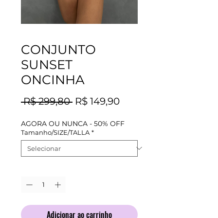
CONJUNTO
SUNSET
ONCINHA
Preço
Preço
 R$ 299,80 
R$ 149,90
normal
promocional
AGORA OU NUNCA - 50% OFF
Tamanho/SIZE/TALLA
*
Quantidade
*
Adicionar ao carrinho