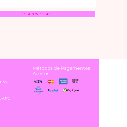
Inscrever-se
Métodos de Pagamentos
Aceitos
uro.
6-Bit.