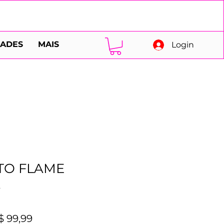
DADES
MAIS
Login
TO FLAME
A
eço
Preço
$ 99,99