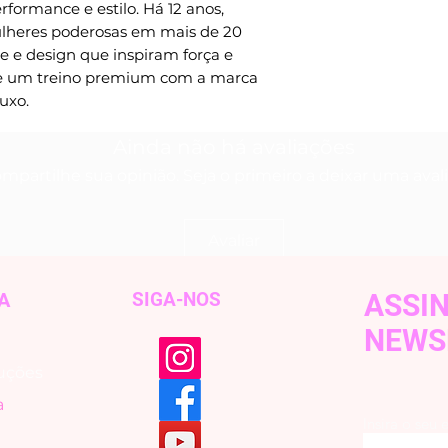
Seguindo os cu
formance e estilo. Há 12 anos, 
produtos tem u
heres poderosas em mais de 20 
 e design que inspiram força e 
 de um treino premium com a marca 
uxo.
Ainda não há avaliações
mpartilhe sua opinião. Seja o primeiro a deixar uma aval
Avaliar
A
SIGA-NOS
ASSI
NEWS
uções
a
Insira o seu 