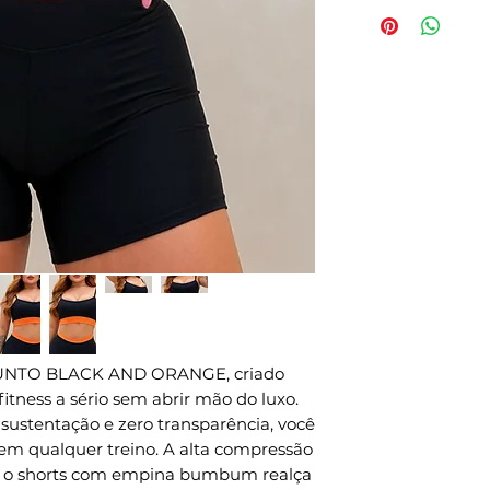
- Secagem rápi
Tempo de proc
- Proteção Solar
efetivação da 
- Tamanho P - 
expedição envi
- Tamanho M - 
pedidos naciona
- Tamanho G - 
internacionais.
- Composição:8
Métodos de env
- Compressão: 
todo o mundo, p
- Indicações de
a forma de env
intensidade.
Métodos de env
CUIDADOS NA
para todo o mu
- Usar sabão ne
DHL, FEDEX e U
- Não deixar de
preparação é 3 
- Não torcer o
- Não passar;
UNTO BLACK AND ORANGE, criado 
- Não misturar 
tness a sério sem abrir mão do luxo. 
lavar;- Centrif
ustentação e zero transparência, você 
principalment
em qualquer treino. A alta compressão 
(amarelo neon 
 o shorts com empina bumbum realça 