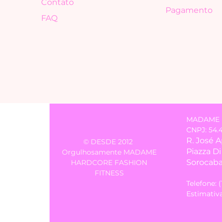
Contato
Pagamento
FAQ
MADAME 
CNPJ: 54.
R. José 
© DESDE 2012
Piazza D
Orgulhosamente MADAME
Sorocaba 
HARDCORE FASHION
FITNESS
Telefone: 
Estimativa