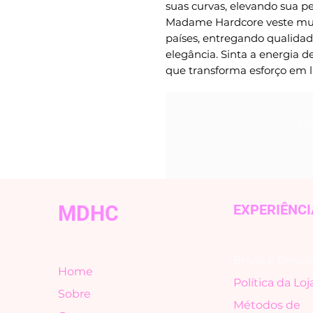
suas curvas, elevando sua per
Madame Hardcore veste mul
países, entregando qualidade
elegância. Sinta a energia
que transforma esforço em l
Co
MDHC
EXPERIÊNCI
Envio e Devol
Home
Política da Loj
Sobre
Métodos de