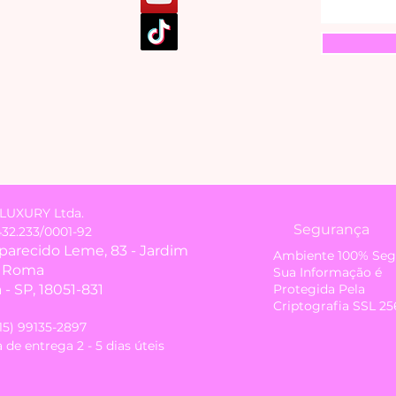
LUXURY Ltda.
Segurança
432.233/0001-92
Aparecido Leme, 83 - Jardim
Ambiente 100% Seg
i Roma
Sua Informação é
- SP, 18051-831
Protegida Pela
Criptografia SSL 25
(15) 99135-2897
 de entrega 2 - 5 dias úteis