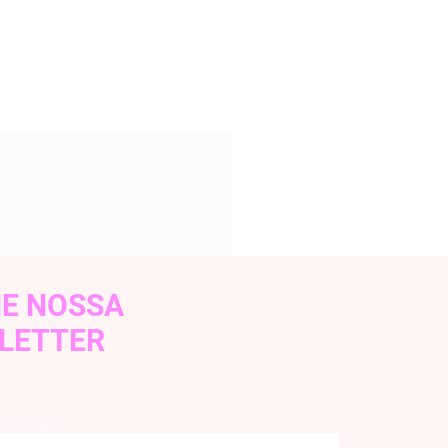
idados adequados, nossos
ma durabilidade superior.
iação.
NE NOSSA
LETTER
email aqui