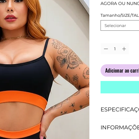
n
AGORA OU NUNC
Tamanho/SIZE/TA
Selecionar
Quantidade
*
Adicionar ao carr
ESPECIFICAÇ
CARACTERÍSTI
INFORMAÇÕE
- Antipilling, n
- Não precisa pa