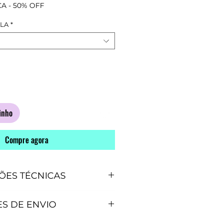
ormal
promocional
A - 50% OFF
LLA
*
inho
Compre agora
ÕES TÉCNICAS
CAS
S DE ENVIO
ão junta bolinhas.
ssar.