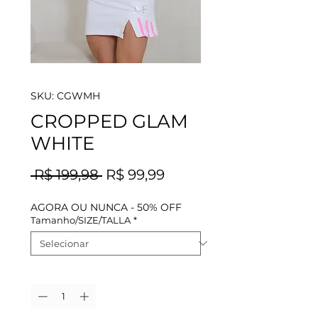
SKU: CGWMH
CROPPED GLAM
WHITE
Preço
Preço
 R$ 199,98 
R$ 99,99
normal
promocional
AGORA OU NUNCA - 50% OFF
Tamanho/SIZE/TALLA
*
Quantidade
*