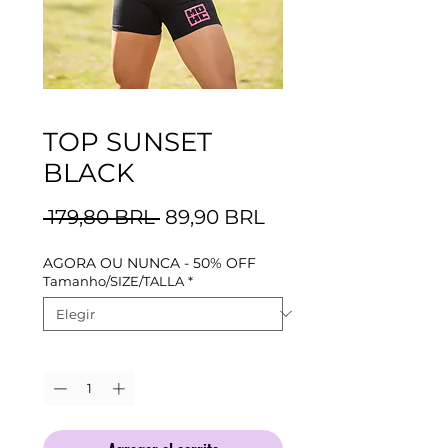
TOP SUNSET
BLACK
Precio
Precio
 179,80 BRL 
89,90 BRL
de
AGORA OU NUNCA - 50% OFF
oferta
Tamanho/SIZE/TALLA
*
Cantidad
*