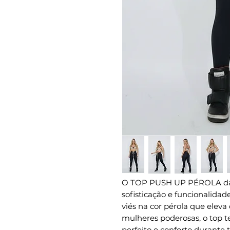
O TOP PUSH UP PÉROLA da
sofisticação e funcionalida
viés na cor pérola que eleva
mulheres poderosas, o top t
perfeito e conforto durante t