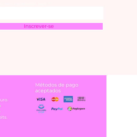
 correo electrónico aquí
Inscrever-se
Métodos de pago
aceptados
uro.
á
e
its.