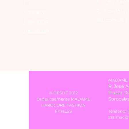
Envíos y devo
En
Política de la 
Contacto
Métodos de p
Preguntas
frecuentes
MADAME LU
R. José 
Piazza D
© DESDE 2012
Sorocaba
Orgullosamente MADAME
HARDCORE FASHION
FITNESS
Teléfono: 
Estimación