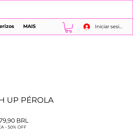
erizos
MAIS
Iniciar sesión
H UP PÉROLA
Precio
Precio
79,90 BRL
de
A - 50% OFF