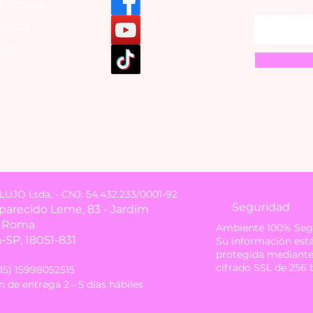
luciones
Introduce tu
tienda
ago
JO Ltda. - CNJ: 54.432.233/0001-92
Seguridad
Aparecido Leme, 83 - Jardim
i Roma
Ambiente 100% Seg
-SP, 18051-831
Su información est
protegida mediant
cifrado SSL de 256 b
(15) 15998052515
 de entrega 2 - 5 días hábiles