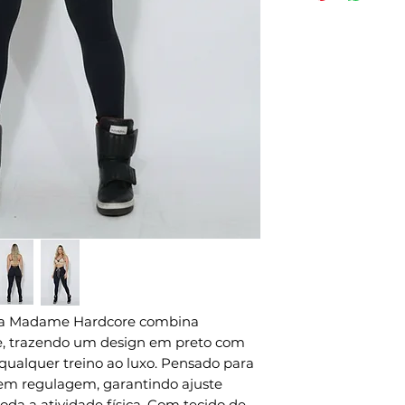
- Proteção Solar
efetivação da 
- Tamanho P - 
expedição envi
- Tamanho M - 
pedidos naciona
- Tamanho G - 
internacionais.
- Composição:8
Métodos de env
- Compressão: 
todo o mundo, p
- Indicações de
a forma de env
intensidade.
Métodos de env
CUIDADOS NA
para todo o mu
- Usar sabão ne
DHL, FEDEX e U
- Não deixar de
preparação é 3 
- Não torcer o
- Não passar;
- Não misturar 
lavar;- Centrif
 Madame Hardcore combina 
principalment
de, trazendo um design em preto com 
(amarelo neon 
 qualquer treino ao luxo. Pensado para 
Seguindo os cu
em regulagem, garantindo ajuste 
produtos tem u
oda a atividade física. Com tecido de 