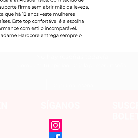
suporte firme sem abrir mão da leveza, 
ca que há 12 anos veste mulheres 
ses. Este top confortável é a escolha 
rmance com estilo incomparável. 
 Madame Hardcore entrega sempre o 
No hay reseñas todavía
Comparte tu opinión. Deja la primera reseña.
Dejar una reseña
EN
SÍGANOS
SUSC
BOLE