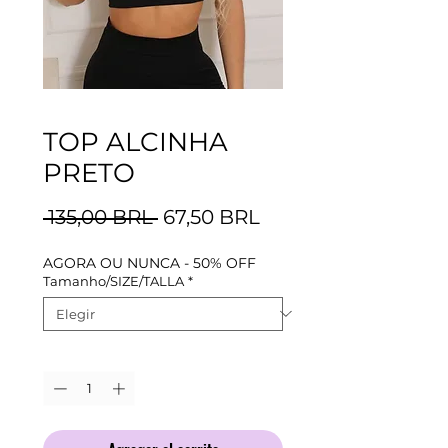
TOP ALCINHA
PRETO
Precio
Precio
 135,00 BRL 
67,50 BRL
de
AGORA OU NUNCA - 50% OFF
oferta
Tamanho/SIZE/TALLA
*
Cantidad
*