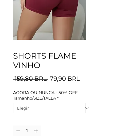
SHORTS FLAME
VINHO
Precio
Precio
 159,80 BRL 
79,90 BRL
de
AGORA OU NUNCA - 50% OFF
oferta
Tamanho/SIZE/TALLA
*
Cantidad
*