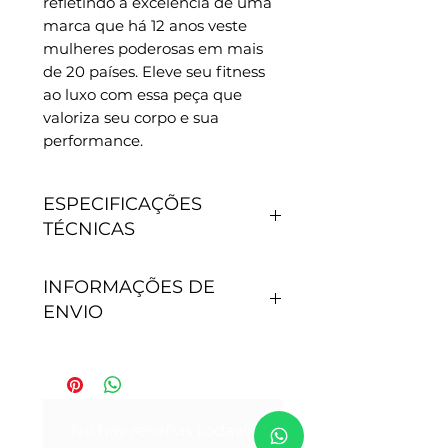
refletindo a excelência de uma 
marca que há 12 anos veste 
mulheres poderosas em mais 
de 20 países. Eleve seu fitness 
ao luxo com essa peça que 
valoriza seu corpo e sua 
performance.
ESPECIFICAÇÕES
TÉCNICAS
CARACTERÍSTICAS
INFORMAÇÕES DE
- Antipilling, não junta
ENVIO
bolinhas.
- Não precisa passar.
- Secagem rápida.
Tempo de processamento do
- Proteção Solar: 50+.
pedido: Após efetivação da
- Tamanho P - veste 36
compra, nossa equipe de
No hay reseñas todavía
- Tamanho M - veste do 38 ao