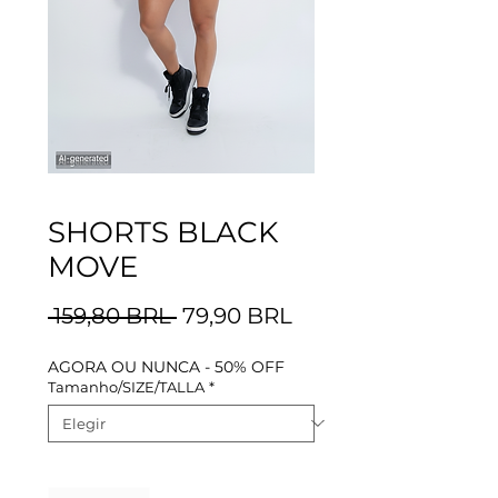
SHORTS BLACK
MOVE
Precio
Precio
 159,80 BRL 
79,90 BRL
de
AGORA OU NUNCA - 50% OFF
oferta
Tamanho/SIZE/TALLA
*
Cantidad
*