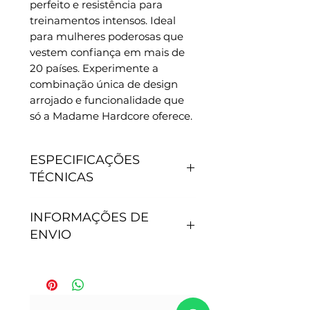
perfeito e resistência para 
treinamentos intensos. Ideal 
para mulheres poderosas que 
vestem confiança em mais de 
20 países. Experimente a 
combinação única de design 
arrojado e funcionalidade que 
só a Madame Hardcore oferece.
ESPECIFICAÇÕES
TÉCNICAS
CARACTERÍSTICAS
INFORMAÇÕES DE
- Antipilling, não junta
ENVIO
bolinhas.
- Não precisa passar.
- Secagem rápida.
Tempo de processamento do
- Proteção Solar: 50+.
pedido: Após efetivação da
- Tamanho P - veste 36