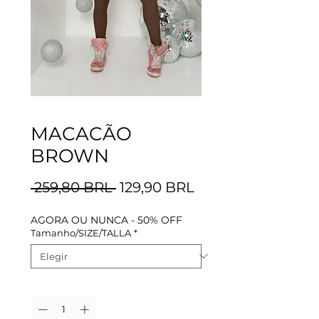
MACACÃO
BROWN
Precio
Precio
 259,80 BRL 
129,90 BRL
de
AGORA OU NUNCA - 50% OFF
oferta
Tamanho/SIZE/TALLA
*
Cantidad
*