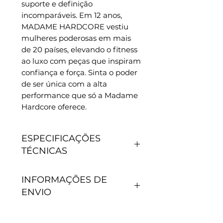
suporte e definição 
incomparáveis. Em 12 anos, 
MADAME HARDCORE vestiu 
mulheres poderosas em mais 
de 20 países, elevando o fitness 
ao luxo com peças que inspiram 
confiança e força. Sinta o poder 
de ser única com a alta 
performance que só a Madame 
Hardcore oferece.
ESPECIFICAÇÕES
TÉCNICAS
CARACTERÍSTICAS
INFORMAÇÕES DE
- Antipilling, não junta
ENVIO
bolinhas.
- Não precisa passar.
- Secagem rápida.