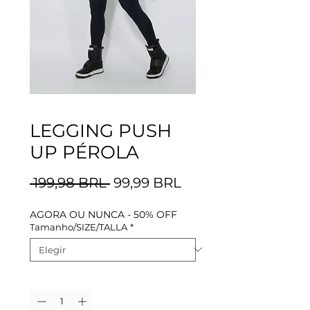
LEGGING PUSH
UP PÉROLA
Precio
Precio
 199,98 BRL 
99,99 BRL
de
AGORA OU NUNCA - 50% OFF
oferta
Tamanho/SIZE/TALLA
*
Cantidad
*