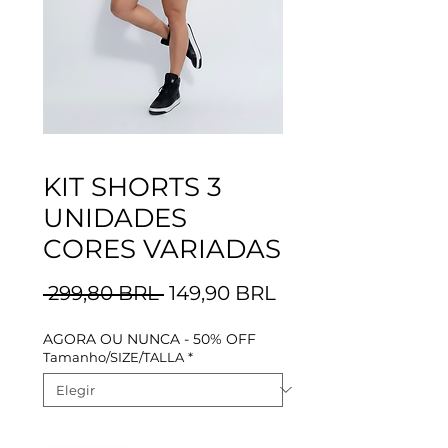
KIT SHORTS 3
UNIDADES
CORES VARIADAS
Precio
Precio
 299,80 BRL 
149,90 BRL
de
AGORA OU NUNCA - 50% OFF
oferta
Tamanho/SIZE/TALLA
*
Cantidad
*