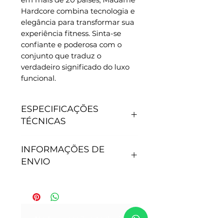
Hardcore combina tecnologia e 
elegância para transformar sua 
experiência fitness. Sinta-se 
confiante e poderosa com o 
conjunto que traduz o 
verdadeiro significado do luxo 
funcional.
ESPECIFICAÇÕES
TÉCNICAS
CARACTERÍSTICAS
INFORMAÇÕES DE
- Antipilling, não junta
ENVIO
bolinhas.
- Não precisa passar.
- Secagem rápida.
Tempo de processamento do
- Proteção Solar: 50+.
pedido: Após efetivação da
- Tamanho P - veste 36
compra, nossa equipe de