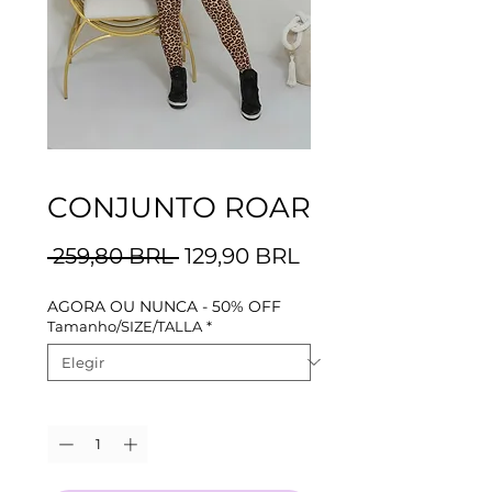
CONJUNTO ROAR
Precio
Precio
 259,80 BRL 
129,90 BRL
de
AGORA OU NUNCA - 50% OFF
oferta
Tamanho/SIZE/TALLA
*
Cantidad
*