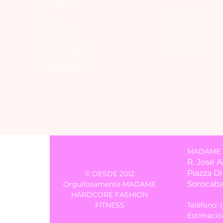
Hogar
Envíos y devo
En
Política de la 
Contacto
Métodos de p
Preguntas
frecuentes
MADAME LU
R. José 
Piazza D
© DESDE 2012
Sorocaba
Orgullosamente MADAME
HARDCORE FASHION
FITNESS
Teléfono: 
Estimación