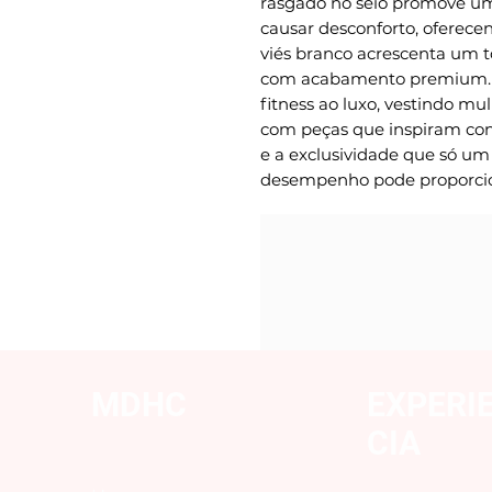
rasgado no seio promove um
causar desconforto, oferecen
viés branco acrescenta um to
com acabamento premium. H
fitness ao luxo, vestindo mu
com peças que inspiram conf
e a exclusividade que só um
desempenho pode proporcio
MDHC
EXPERI
CIA