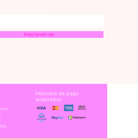
 correo electrónico aquí
Inscrever-se
Métodos de pago
aceptados
uro.
á
e
its.