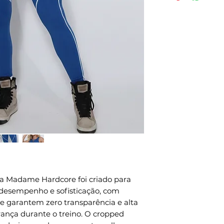
- Proteção Solar
efetivação da 
- Tamanho P - 
expedição envi
- Tamanho M - 
pedidos naciona
- Tamanho G - 
internacionais.
- Composição:8
Métodos de env
- Compressão: 
todo o mundo, p
- Indicações de
a forma de env
intensidade.
Métodos de env
CUIDADOS NA
para todo o mu
- Usar sabão ne
DHL, FEDEX e U
- Não deixar de
preparação é 3 
- Não torcer o
- Não passar;
- Não misturar 
lavar;- Centrif
adame Hardcore foi criado para 
principalment
desempenho e sofisticação, com 
(amarelo neon 
e garantem zero transparência e alta 
Seguindo os cu
ança durante o treino. O cropped 
produtos tem u