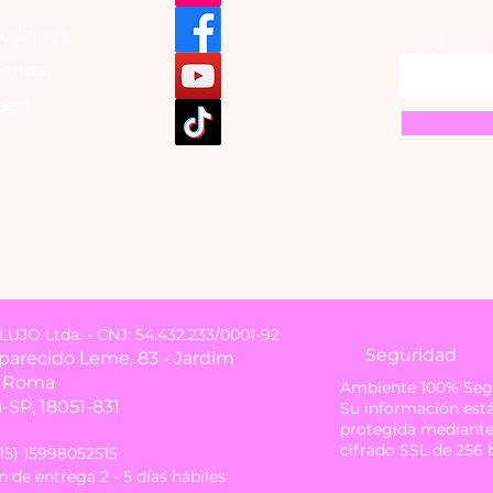
luciones
Introduce tu
tienda
ago
JO Ltda. - CNJ: 54.432.233/0001-92
Seguridad
Aparecido Leme, 83 - Jardim
i Roma
Ambiente 100% Seg
-SP, 18051-831
Su información est
protegida mediant
cifrado SSL de 256 b
(15) 15998052515
 de entrega 2 - 5 días hábiles