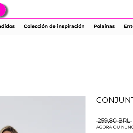
ndidos
Colección de inspiración
Polainas
Ent
CONJUN
 259,80 BRL 
AGORA OU NUNC