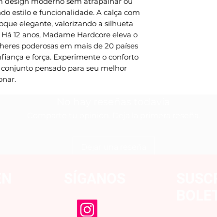
 design moderno sem atrapalhar ou 
do estilo e funcionalidade. A calça com 
que elegante, valorizando a silhueta 
á 12 anos, Madame Hardcore eleva o 
lheres poderosas em mais de 20 países 
iança e força. Experimente o conforto 
 conjunto pensado para seu melhor 
nar.
No hay reseñas todavía
Comparte tu opinión. Deja la primera reseña.
Dejar una reseña
EN
SÍGANOS
SUSC
BOLE