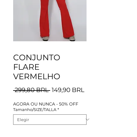
CONJUNTO
FLARE
VERMELHO
Precio
Precio
 299,80 BRL 
149,90 BRL
de
AGORA OU NUNCA - 50% OFF
oferta
Tamanho/SIZE/TALLA
*
Cantidad
*