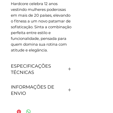
Hardcore celebra 12 anos 
vestindo mulheres poderosas 
em mais de 20 países, elevando 
o fitness a um novo patamar de 
sofisticação. Sinta a combinação 
perfeita entre estilo e 
funcionalidade, pensada para 
quem domina sua rotina com 
atitude e elegância.
ESPECIFICAÇÕES
TÉCNICAS
CARACTERÍSTICAS
INFORMAÇÕES DE
- Antipilling, não junta
ENVIO
bolinhas.
- Não precisa passar.
- Secagem rápida.
Tempo de processamento do
- Proteção Solar: 50+.