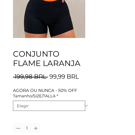
CONJUNTO
FLAME LARANJA
Precio
Precio
 199,98 BRL 
99,99 BRL
de
AGORA OU NUNCA - 50% OFF
oferta
Tamanho/SIZE/TALLA
*
Cantidad
*