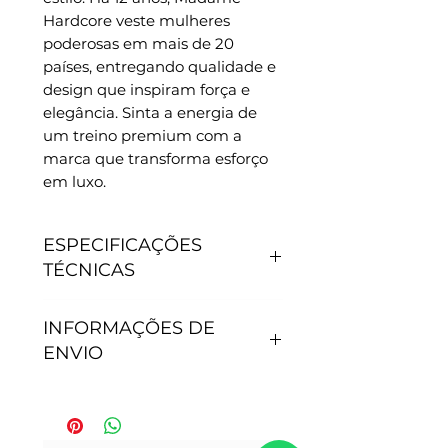
Hardcore veste mulheres 
poderosas em mais de 20 
países, entregando qualidade e 
design que inspiram força e 
elegância. Sinta a energia de 
um treino premium com a 
marca que transforma esforço 
em luxo.
ESPECIFICAÇÕES
TÉCNICAS
CARACTERÍSTICAS
INFORMAÇÕES DE
- Antipilling, não junta
ENVIO
bolinhas.
- Não precisa passar.
- Secagem rápida.
Tempo de processamento do
- Proteção Solar: 50+.
pedido: Após efetivação da