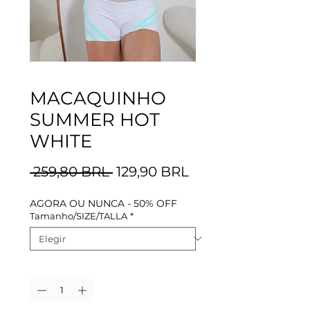
MACAQUINHO
SUMMER HOT
WHITE
Precio
Precio
 259,80 BRL 
129,90 BRL
de
AGORA OU NUNCA - 50% OFF
oferta
Tamanho/SIZE/TALLA
*
Cantidad
*