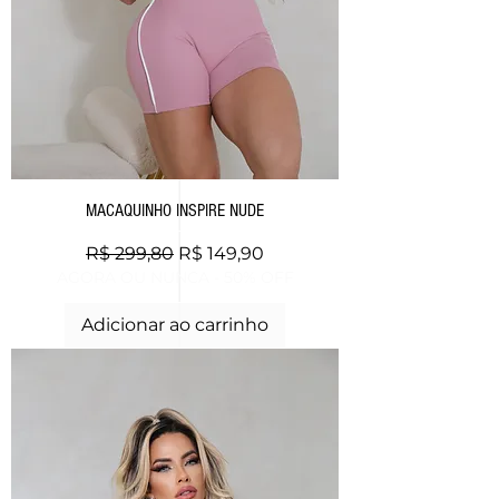
MACAQUINHO INSPIRE NUDE
Preço normal
Preço promocional
R$ 299,80
R$ 149,90
AGORA OU NUNCA - 50% OFF
Adicionar ao carrinho