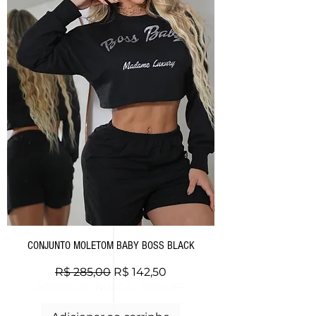
CONJUNTO MOLETOM BABY BOSS BLACK
Preço normal
Preço promocional
R$ 285,00
R$ 142,50
AGORA OU NUNCA - 50% OFF