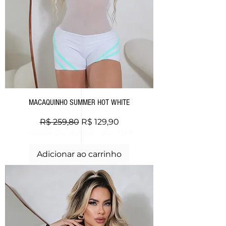
MACAQUINHO SUMMER HOT WHITE
Preço normal
Preço promocional
R$ 259,80
R$ 129,90
AGORA OU NUNCA - 50% OFF
Adicionar ao carrinho