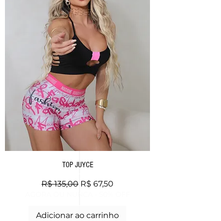
TOP JUYCE
Preço normal
Preço promocional
R$ 135,00
R$ 67,50
AGORA OU NUNCA - 50% OFF
Adicionar ao carrinho