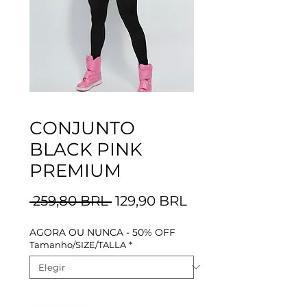
CONJUNTO
BLACK PINK
PREMIUM
Precio
Precio
 259,80 BRL 
129,90 BRL
de
AGORA OU NUNCA - 50% OFF
oferta
Tamanho/SIZE/TALLA
*
Cantidad
*