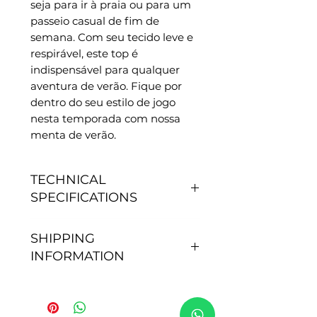
seja para ir à praia ou para um
passeio casual de fim de
semana. Com seu tecido leve e
respirável, este top é
indispensável para qualquer
aventura de verão. Fique por
dentro do seu estilo de jogo
nesta temporada com nossa
menta de verão.
TECHNICAL
SPECIFICATIONS
FEATURES
SHIPPING
- Anti-pilling, does not collect
INFORMATION
pills.
- No need to iron.
Order processing time: After
- Quick drying.
making your purchase, our
- Sun protection: 50+.