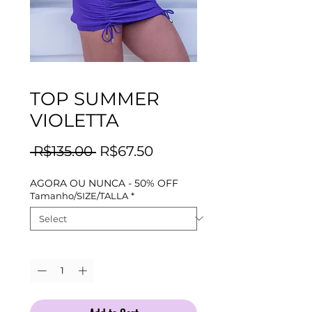
TOP SUMMER
VIOLETTA
Regular
Sale
 R$135.00 
R$67.50
Price
Price
AGORA OU NUNCA - 50% OFF
Tamanho/SIZE/TALLA
*
Quantity
*