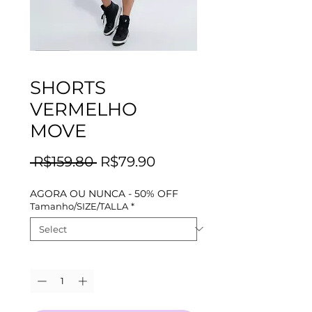
SHORTS
VERMELHO
MOVE
Regular
Sale
 R$159.80 
R$79.90
Price
Price
AGORA OU NUNCA - 50% OFF
Tamanho/SIZE/TALLA
*
Quantity
*