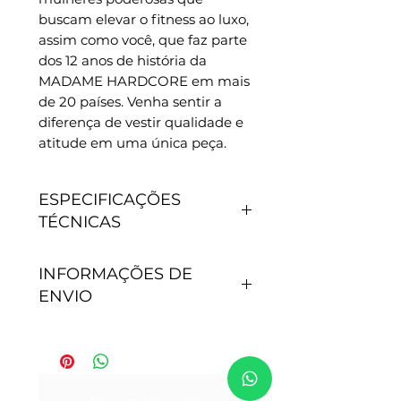
buscam elevar o fitness ao luxo, 
assim como você, que faz parte 
dos 12 anos de história da 
MADAME HARDCORE em mais 
de 20 países. Venha sentir a 
diferença de vestir qualidade e 
atitude em uma única peça.
ESPECIFICAÇÕES
TÉCNICAS
CARACTERÍSTICAS
INFORMAÇÕES DE
- Antipilling, não junta
ENVIO
bolinhas.
- Não precisa passar.
- Secagem rápida.
Tempo de processamento do
- Proteção Solar: 50+.
pedido: Após efetivação da
- Tamanho P - veste 36
compra, nossa equipe de