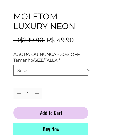
MOLETOM
LUXURY NEON
Regular
Sale
 R$299.80 
R$149.90
Price
Price
AGORA OU NUNCA - 50% OFF
Tamanho/SIZE/TALLA
*
Quantity
*
Add to Cart
Buy Now