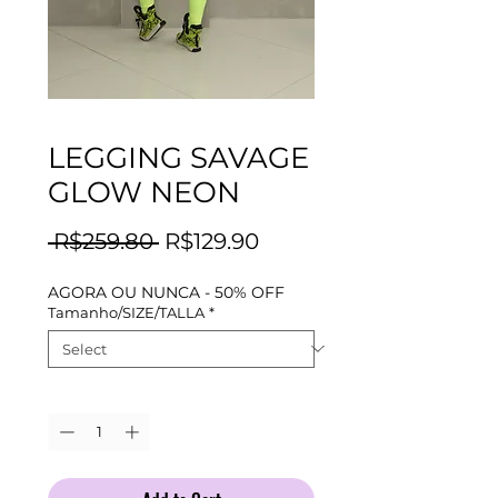
LEGGING SAVAGE
GLOW NEON
Regular
Sale
 R$259.80 
R$129.90
Price
Price
AGORA OU NUNCA - 50% OFF
Tamanho/SIZE/TALLA
*
Quantity
*