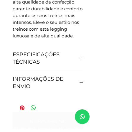
alta qualidade da confecção
garante durabilidade e conforto
durante os seus treinos mais
intensos. Eleve o seu estilo nos
treinos com esta legging
luxuosa e de alta qualidade.
ESPECIFICAÇÕES
TÉCNICAS
CARACTERÍSTICAS
INFORMAÇÕES DE
- Antipilling, não junta
ENVIO
bolinhas.
- Não precisa passar.
- Secagem rápida.
Tempo de processamento do
- Proteção Solar: 50+.
pedido: Após efetivação da
- Tamanho P - veste 36
compra, nossa equipe de
No Reviews Yet
- Tamanho M - veste do 38 ao
expedição envia seu pedido
Share your thoughts. Be the first
40.