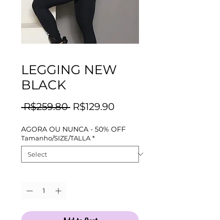
LEGGING NEW
BLACK
Regular
Sale
 R$259.80 
R$129.90
Price
Price
AGORA OU NUNCA - 50% OFF
Tamanho/SIZE/TALLA
*
Quantity
*