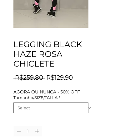
LEGGING BLACK
HAZE ROSA
CHICLETE
Regular
Sale
 R$259.80 
R$129.90
Price
Price
AGORA OU NUNCA - 50% OFF
Tamanho/SIZE/TALLA
*
Quantity
*