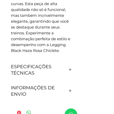
curvas. Esta peça de alta
qualidade não só é funcional,
mas também incrivelmente
elegante, garantindo que você
se destaque durante seus
treinos. Experimente a
combinação perfeita de estilo e
desempenho com a Legging
Black Haze Rosa Chiclete.
ESPECIFICAÇÕES
TÉCNICAS
CARACTERÍSTICAS
INFORMAÇÕES DE
- Antipilling, não junta
ENVIO
bolinhas.
- Não precisa passar.
- Secagem rápida.
Tempo de processamento do
- Proteção Solar: 50+.