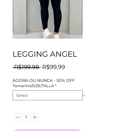
LEGGING ANGEL
Regular
Sale
 R$199.98 
R$99.99
Price
Price
AGORA OU NUNCA - 50% OFF
Tamanho/SIZE/TALLA
*
Quantity
*