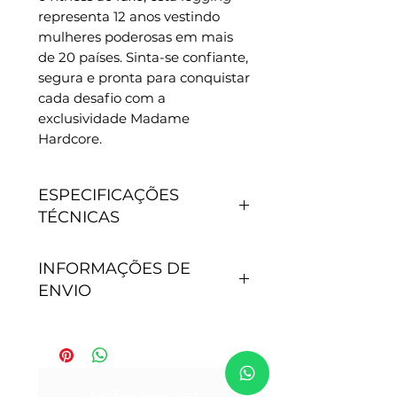
representa 12 anos vestindo 
mulheres poderosas em mais 
de 20 países. Sinta-se confiante, 
segura e pronta para conquistar 
cada desafio com a 
exclusividade Madame 
Hardcore.
ESPECIFICAÇÕES
TÉCNICAS
CARACTERÍSTICAS
INFORMAÇÕES DE
- Antipilling, não junta
ENVIO
bolinhas.
- Não precisa passar.
- Secagem rápida.
Tempo de processamento do
- Proteção Solar: 50+.
pedido: Após efetivação da
- Tamanho P - veste 36
compra, nossa equipe de
No Reviews Yet