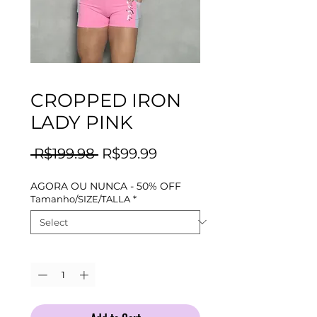
CROPPED IRON
LADY PINK
Regular
Sale
 R$199.98 
R$99.99
Price
Price
AGORA OU NUNCA - 50% OFF
Tamanho/SIZE/TALLA
*
Quantity
*