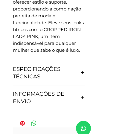
oferecer estilo e suporte,
proporcionando a combinação
perfeita de moda e
funcionalidade. Eleve seus looks
fitness com o CROPPED IRON
LADY PINK, um item
indispensável para qualquer
mulher que sabe o que é luxo.
ESPECIFICAÇÕES
TÉCNICAS
CARACTERÍSTICAS
INFORMAÇÕES DE
- Antipilling, não junta
ENVIO
bolinhas.
- Não precisa passar.
- Secagem rápida.
Tempo de processamento do
- Proteção Solar: 50+.
pedido: Após efetivação da
- Tamanho P - veste 36