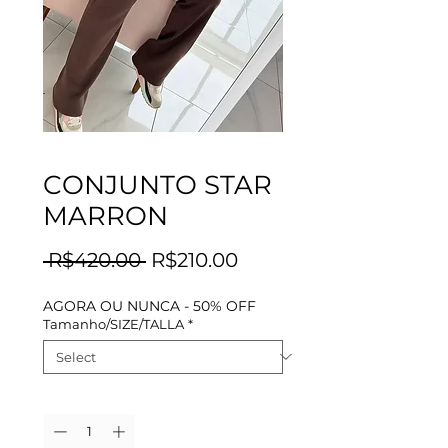
CONJUNTO STAR
MARRON
Regular
Sale
 R$420.00 
R$210.00
Price
Price
AGORA OU NUNCA - 50% OFF
Tamanho/SIZE/TALLA
*
Quantity
*