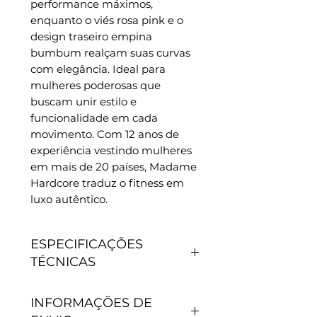
performance máximos,
enquanto o viés rosa pink e o
design traseiro empina
bumbum realçam suas curvas
com elegância. Ideal para
mulheres poderosas que
buscam unir estilo e
funcionalidade em cada
movimento. Com 12 anos de
experiência vestindo mulheres
em mais de 20 países, Madame
Hardcore traduz o fitness em
luxo autêntico.
ESPECIFICAÇÕES
TÉCNICAS
CARACTERÍSTICAS
INFORMAÇÕES DE
- Antipilling, não junta