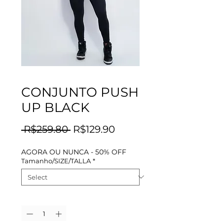
CONJUNTO PUSH
UP BLACK
Regular
Sale
 R$259.80 
R$129.90
Price
Price
AGORA OU NUNCA - 50% OFF
Tamanho/SIZE/TALLA
*
Quantity
*