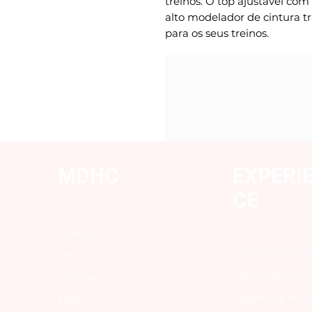
treinos. O top ajustavel com
alto modelador de cintura 
para os seus treinos.
MDHC
EXPERI
CE
Home
Shipping and
On
Store Policy
Contact
Payment Met
FAQ