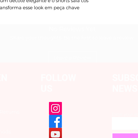
 um decote elegante e o shorts saia cós
transforma esse look em peça chave
No Reviews Yet
Share your thoughts. Be the first to leave a review.
Leave a Review
EN
FOLLOW
SUBS
US
NEWS
 Returns
Enter your e
hods