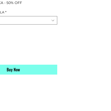
ice
Price
A - 50% OFF
LLA
*
Buy Now