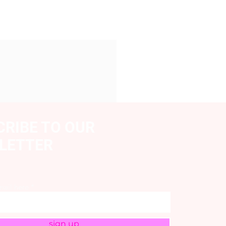
CRIBE TO OUR
LETTER
mail here
sign up