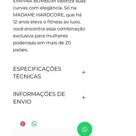
EMPINA BUMBUM valoriza suas 
curvas com elegância. Só na 
MADAME HARDCORE, que há 
12 anos eleva o fitness ao luxo, 
você encontra essa combinação 
exclusiva para mulheres 
poderosas em mais de 20 
países.
ESPECIFICAÇÕES
TÉCNICAS
CARACTERÍSTICAS
INFORMAÇÕES DE
- Antipilling, não junta
ENVIO
bolinhas.
- Não precisa passar.
- Secagem rápida.
Tempo de processamento do
- Proteção Solar: 50+.
pedido: Após efetivação da
- Tamanho P - veste 36
compra, nossa equipe de