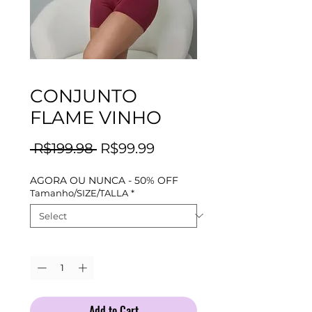
CONJUNTO
FLAME VINHO
Regular
Sale
 R$199.98 
R$99.99
Price
Price
AGORA OU NUNCA - 50% OFF
Tamanho/SIZE/TALLA
*
Quantity
*
Add to Cart