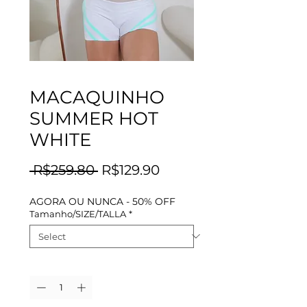
MACAQUINHO
SUMMER HOT
WHITE
Regular
Sale
 R$259.80 
R$129.90
Price
Price
AGORA OU NUNCA - 50% OFF
Tamanho/SIZE/TALLA
*
Quantity
*