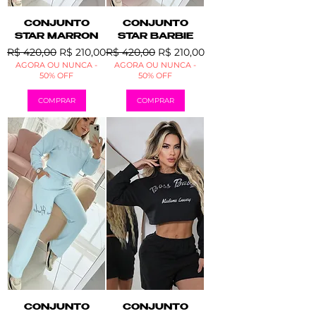
CONJUNTO
CONJUNTO
STAR MARRON
STAR BARBIE
Preço normal
Preço promocional
Preço normal
Preço promocional
R$ 420,00
R$ 210,00
R$ 420,00
R$ 210,00
AGORA OU NUNCA -
AGORA OU NUNCA -
50% OFF
50% OFF
COMPRAR
COMPRAR
CONJUNTO
CONJUNTO