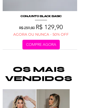
CONJUNTO BLACK BASIC
Preço normal
Preço promocional
R$ 129,90
R$ 259,80
AGORA OU NUNCA - 50% OFF
COMPRE AGORA
OS MAIS
VENDIDOS