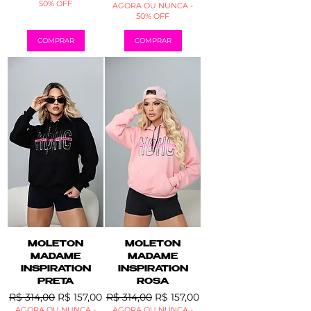
50% OFF
AGORA OU NUNCA -
50% OFF
COMPRAR
COMPRAR
MOLETON
MOLETON
MADAME
MADAME
INSPIRATION
INSPIRATION
PRETA
ROSA
Preço normal
Preço promocional
Preço normal
Preço promocional
R$ 314,00
R$ 157,00
R$ 314,00
R$ 157,00
AGORA OU NUNCA -
AGORA OU NUNCA -