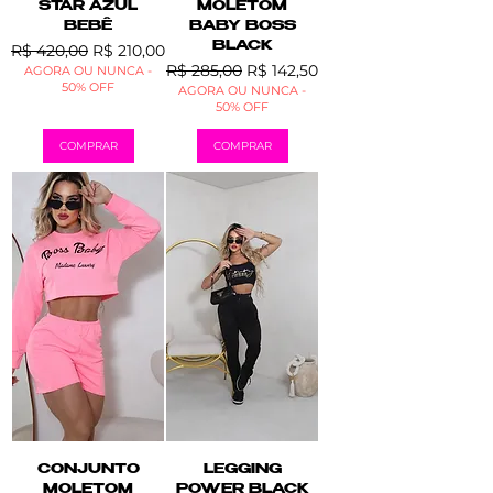
STAR AZUL
MOLETOM
BEBÊ
BABY BOSS
Preço normal
Preço promocional
BLACK
R$ 420,00
R$ 210,00
Preço normal
Preço promocional
R$ 285,00
R$ 142,50
AGORA OU NUNCA -
50% OFF
AGORA OU NUNCA -
50% OFF
COMPRAR
COMPRAR
CONJUNTO
LEGGING
MOLETOM
POWER BLACK