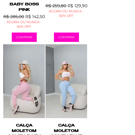
BABY BOSS
Preço normal
Preço promocional
R$ 259,80
R$ 129,90
PINK
AGORA OU NUNCA -
Preço normal
Preço promocional
50% OFF
R$ 285,00
R$ 142,50
AGORA OU NUNCA -
50% OFF
COMPRAR
COMPRAR
CALÇA
CALÇA
MOLETOM
MOLETOM