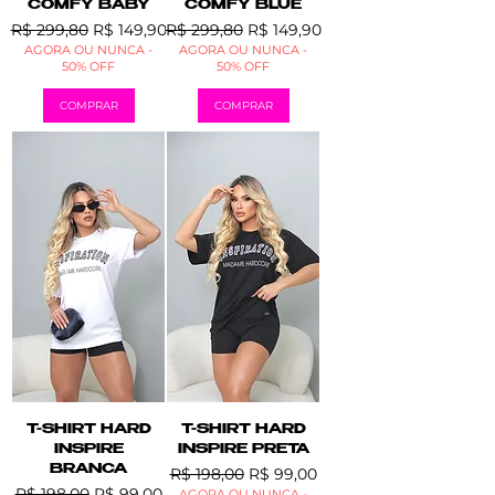
COMFY BABY
COMFY BLUE
Preço normal
Preço promocional
Preço normal
Preço promocional
R$ 299,80
R$ 149,90
R$ 299,80
R$ 149,90
AGORA OU NUNCA -
AGORA OU NUNCA -
50% OFF
50% OFF
COMPRAR
COMPRAR
T-SHIRT HARD
T-SHIRT HARD
INSPIRE
INSPIRE PRETA
BRANCA
Preço normal
Preço promocional
R$ 198,00
R$ 99,00
Preço normal
Preço promocional
R$ 198,00
R$ 99,00
AGORA OU NUNCA -