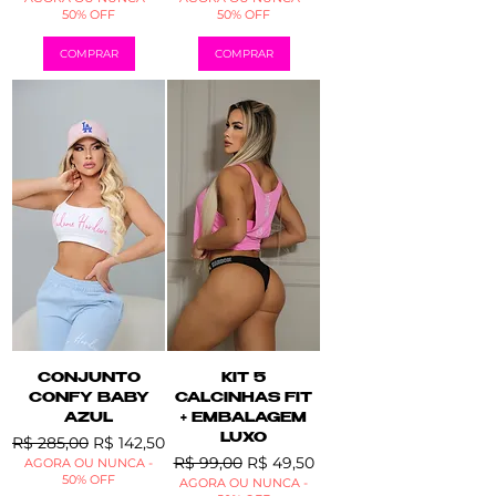
50% OFF
50% OFF
COMPRAR
COMPRAR
CONJUNTO
KIT 5
CONFY BABY
CALCINHAS FIT
AZUL
+ EMBALAGEM
Preço normal
Preço promocional
LUXO
R$ 285,00
R$ 142,50
Preço normal
Preço promocional
R$ 99,00
R$ 49,50
AGORA OU NUNCA -
50% OFF
AGORA OU NUNCA -